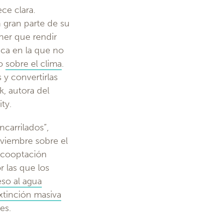
ce clara.
 gran parte de su
ner que rendir
ica en la que no
o
sobre el clima
.
s y convertirlas
k, autora del
ty.
carrilados”,
viembre sobre el
a cooptación
r las que los
eso al agua
xtinción masiva
es.