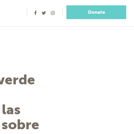
Donate
 verde
 las
 sobre