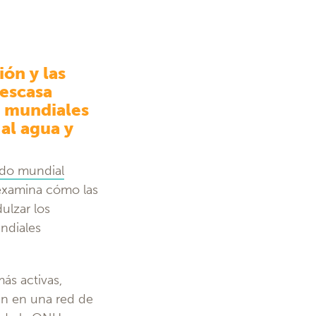
ión y las
 escasa
s mundiales
al agua y
ado mundial
examina cómo las
ulzar los
undiales
ás activas,
an en una red de