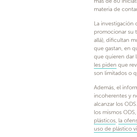
más de 80 inicia
materia de contam
La investigación
promocionar su t
allá), dificultan
que gastan, en q
que quieren dar
les piden
que rev
son limitados o q
Además, el infor
incoherentes y n
alcanzar los ODS.
los mismos ODS,
plásticos
,
la ofen
uso de plástico 