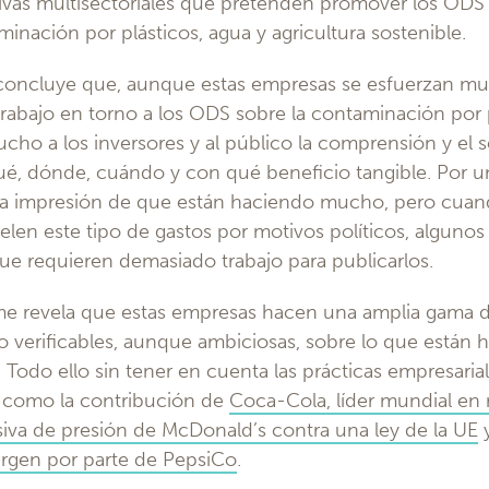
tivas multisectoriales que pretenden promover los OD
inación por plásticos, agua y agricultura sostenible.
 concluye que, aunque estas empresas se esfuerzan m
rabajo en torno a los ODS sobre la contaminación por p
 mucho a los inversores y al público la comprensión y el
ué, dónde, cuándo y con qué beneficio tangible. Por u
 la impresión de que están haciendo mucho, pero cua
elen este tipo de gastos por motivos políticos, algun
ue requieren demasiado trabajo para publicarlos.
me revela que estas empresas hacen una amplia gama d
o verificables, aunque ambiciosas, sobre lo que están 
 Todo ello sin tener en cuenta las prácticas empresari
 como la contribución de
Coca-Cola, líder mundial en 
siva de presión de McDonald’s contra una ley de la UE
virgen por parte de PepsiCo
.