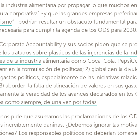
la industria alimentaria por propagar lo que muchos en 
ra corporativa” -y que las grandes empresas preferirí
rismo
“- podrían resultar un obstáculo fundamental para
 necesaria para cumplir la agenda de los ODS para 2030
 Corporate Accountability y sus socios piden que se
pro
los tratados sobre plásticos de las injerencias de la in
s de la industria
alimentaria como Coca-Cola, PepsiCo
erir en la formulación de políticas; 2) globalicen la div
 gastos políticos, especialmente de las iniciativas relac
 aborden la falta de alineación de valores en sus gasto
amente la veracidad de los avances declarados en los 
s como siempre, de una vez por todas
.
 nos pide que asumamos las proclamaciones de los O
s increíblemente dañinas. ¿Debemos ignorar las motiva
iones? Los responsables políticos no deberían tomarse