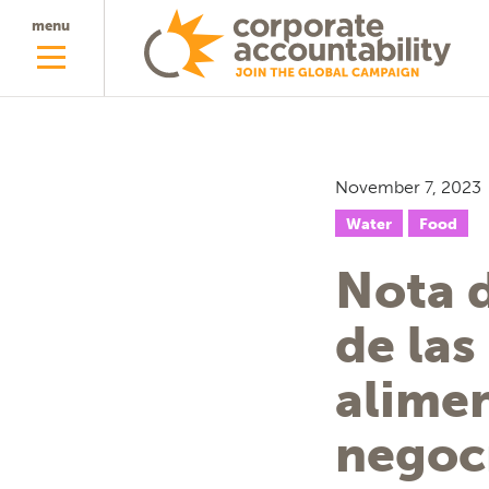
menu
November 7, 2023
Water
Food
Nota d
de la
alimen
negoci