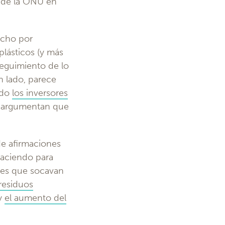
S de la ONU en
ucho por
lásticos (y más
 seguimiento de lo
n lado, parece
ndo
los inversores
os argumentan que
e afirmaciones
haciendo para
ales que socavan
residuos
y
el aumento del