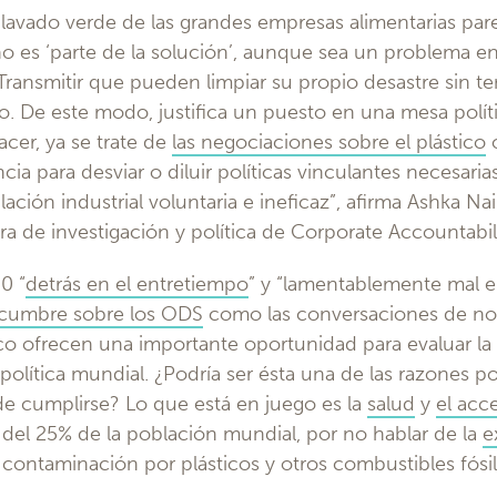
 lavado verde de las grandes empresas alimentarias pare
o es ‘parte de la solución’, aunque sea un problema en
Transmitir que pueden limpiar su propio desastre sin te
o. De este modo, justifica un puesto en una mesa polít
cer, ya se trate de
las negociaciones sobre el plástico
ncia para desviar o diluir políticas vinculantes necesaria
ación industrial voluntaria e ineficaz”, afirma Ashka Nai
ra de investigación y política de Corporate Accountabili
0 “
detrás en el entretiempo
” y “lamentablemente mal en
 cumbre sobre los ODS
como las conversaciones de no
tico ofrecen una importante oportunidad para evaluar l
 política mundial. ¿Podría ser ésta una de las razones po
de cumplirse? Lo que está en juego es la
salud
y
el acc
del 25% de la población mundial, por no hablar de la
e
contaminación por plásticos y otros combustibles fósil