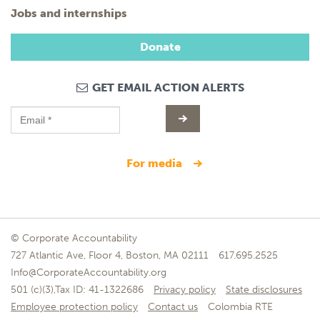
Jobs and internships
Donate
GET EMAIL ACTION ALERTS
for media
© Corporate Accountability
727 Atlantic Ave, Floor 4, Boston, MA 02111
617.695.2525
Info@CorporateAccountability.org
501 (c)(3),Tax ID: 41-1322686
Privacy policy
State disclosures
Employee protection policy
Contact us
Colombia RTE